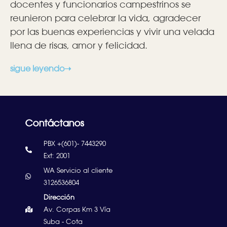
docentes y funcionarios campestrinos se
reunieron para celebrar la vida, agradecer
por las buenas experiencias y vivir una velada
llena de risas, amor y felicidad.
sigue leyendo➝
Contáctanos
PBX +(601)- 7443290
Ext: 2001
WA Servicio al cliente
3126536804
Dirección
Av. Corpas Km 3 Vía
Suba - Cota