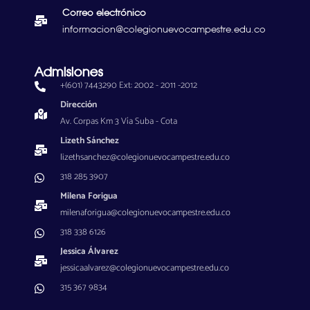
Correo electrónico
informacion@colegionuevocampestre.edu.co
Admisiones
+(601) 7443290 Ext: 2002 - 2011 -2012
Dirección
Av. Corpas Km 3 Vía Suba - Cota
Lizeth Sánchez
lizethsanchez@colegionuevocampestre.edu.co
318 285 3907
Milena Forigua
milenaforigua@colegionuevocampestre.edu.co
318 338 6126
Jessica Álvarez
jessicaalvarez@colegionuevocampestre.edu.co
315 367 9834