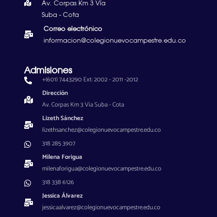
Av. Corpas Km 3 Vía
Suba - Cota
Correo electrónico
informacion@colegionuevocampestre.edu.co
Admisiones
+(601) 7443290 Ext: 2002 - 2011 -2012
Dirección
Av. Corpas Km 3 Vía Suba - Cota
Lizeth Sánchez
lizethsanchez@colegionuevocampestre.edu.co
318 285 3907
Milena Forigua
milenaforigua@colegionuevocampestre.edu.co
318 338 6126
Jessica Álvarez
jessicaalvarez@colegionuevocampestre.edu.co