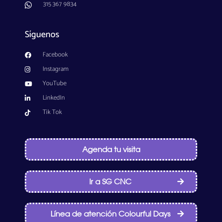
315 367 9834
Síguenos
Facebook
Instagram
YouTube
LinkedIn
Tik Tok
Agenda tu visita
Ir a SG CNC
Línea de atención Colourful Days