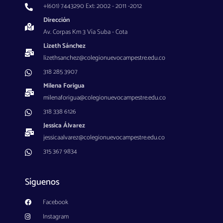
+(601) 7443290 Ext: 2002 - 2011 -2012
Dirección
Av. Corpas Km 3 Vía Suba - Cota
Lizeth Sánchez
lizethsanchez@colegionuevocampestre.edu.co
318 285 3907
Milena Forigua
milenaforigua@colegionuevocampestre.edu.co
318 338 6126
Jessica Álvarez
jessicaalvarez@colegionuevocampestre.edu.co
315 367 9834
Síguenos
Facebook
Instagram