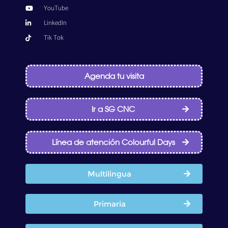
YouTube
LinkedIn
Tik Tok
Agenda tu visita
Ir a SG CNC
Línea de atención Colourful Days
Multilingua
Primaria