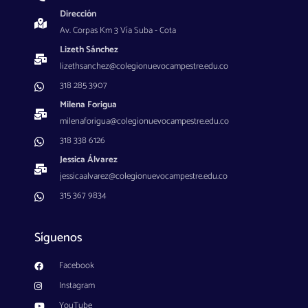
Dirección
Av. Corpas Km 3 Vía Suba - Cota
Lizeth Sánchez
lizethsanchez@colegionuevocampestre.edu.co
318 285 3907
Milena Forigua
milenaforigua@colegionuevocampestre.edu.co
318 338 6126
Jessica Álvarez
jessicaalvarez@colegionuevocampestre.edu.co
315 367 9834
Síguenos
Facebook
Instagram
YouTube