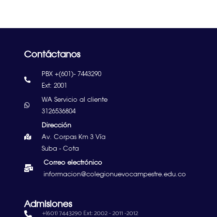
Contáctanos
PBX +(601)- 7443290
Ext: 2001
WA Servicio al cliente
3126536804
Dirección
Av. Corpas Km 3 Vía
Suba - Cota
Correo electrónico
informacion@colegionuevocampestre.edu.co
Admisiones
+(601) 7443290 Ext: 2002 - 2011 -2012