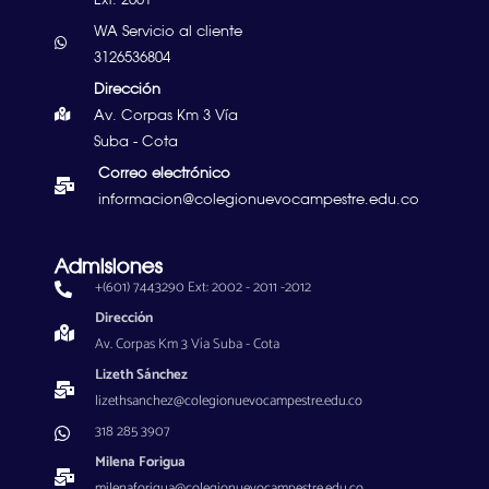
WA Servicio al cliente
3126536804
Dirección
Av. Corpas Km 3 Vía
Suba - Cota
Correo electrónico
informacion@colegionuevocampestre.edu.co
Admisiones
+(601) 7443290 Ext: 2002 - 2011 -2012
Dirección
Av. Corpas Km 3 Vía Suba - Cota
Lizeth Sánchez
lizethsanchez@colegionuevocampestre.edu.co
318 285 3907
Milena Forigua
milenaforigua@colegionuevocampestre.edu.co