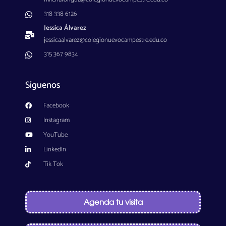
318 338 6126
Jessica Álvarez
jessicaalvarez@colegionuevocampestre.edu.co
315 367 9834
Síguenos
Facebook
Instagram
YouTube
LinkedIn
Tik Tok
Agenda tu visita