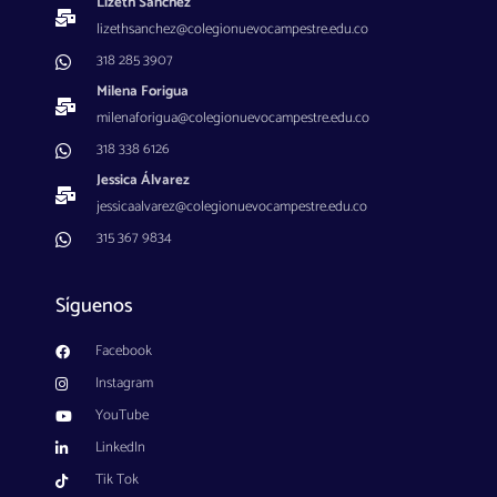
Lizeth Sánchez
lizethsanchez@colegionuevocampestre.edu.co
318 285 3907
Milena Forigua
milenaforigua@colegionuevocampestre.edu.co
318 338 6126
Jessica Álvarez
jessicaalvarez@colegionuevocampestre.edu.co
315 367 9834
Síguenos
Facebook
Instagram
YouTube
LinkedIn
Tik Tok