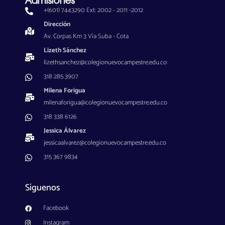
Admisiones
+(601) 7443290 Ext: 2002 - 2011 -2012
Dirección
Av. Corpas Km 3 Vía Suba - Cota
Lizeth Sánchez
lizethsanchez@colegionuevocampestre.edu.co
318 285 3907
Milena Forigua
milenaforigua@colegionuevocampestre.edu.co
318 338 6126
Jessica Álvarez
jessicaalvarez@colegionuevocampestre.edu.co
315 367 9834
Síguenos
Facebook
Instagram