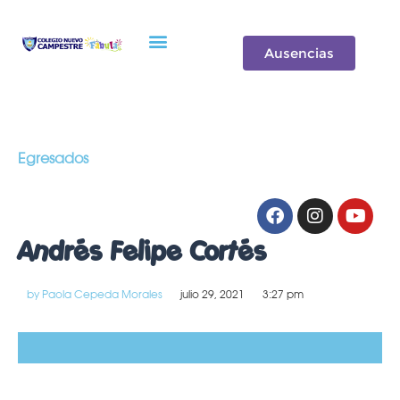
Oferta de Valor
Ausencias
Egresados
Andrés Felipe Cortés
by
Paola Cepeda Morales
julio 29, 2021
3:27 pm